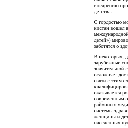
внедрению про
детства.
С гордостью мо
кистан вошел в
международной 
детей») мирово
заботятся о здо
В некоторых, д
зарубежные сп
значительной с
осложняет дост
связи с этим с
квалифицирова
оказывается р
современным о
районных меди
системы здрав
женщины и дет
населенных пу