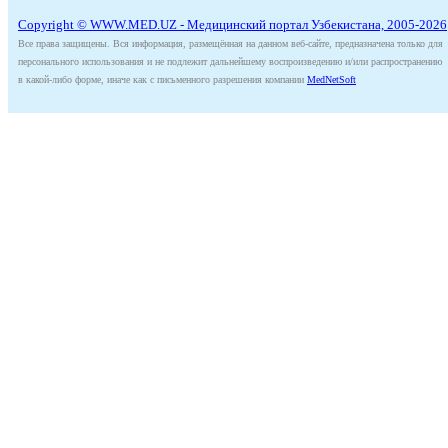
Copyright © WWW.MED.UZ - Медицинский портал Узбекистана, 2005-2026
Все права защищены. Вся информация, размещённая на данном веб-сайте, предназначена только для
персонального использования и не подлежит дальнейшему воспроизведению и/или распространению
в какой-либо форме, иначе как с письменного разрешения компании
MedNetSoft