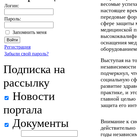
весомые успехи
Логин:
настоящее вре
передовые фор
Пароль:
сфере защиты м
медицинской п
Запомнить меня
высококвалифи
оснащения ме
Регистрация
оборудованием
Забыли свой пароль?
Выступая на т
Подписка на
независимости 
подчеркнул, чт
рассылку
социальную сфе
развитие здрав
практике, и эт
Новости
главной целью 
защита его инт
портала
Документы
Внимание к си
действительно 
годы независи