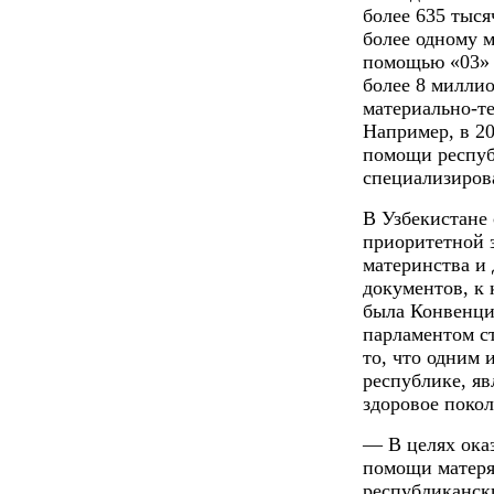
более 635 тыс
более одному 
помощью «03» 
более 8 миллио
материально-т
Например, в 2
помощи респуб
специализиров
В Узбекистане 
приоритетной 
материнства и
документов, к
была Конвенци
парламентом ст
то, что одним 
республике, яв
здоровое покол
— В целях ока
помощи матеря
республиканск