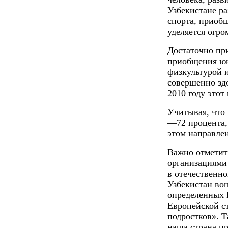
Узбекистане р
спорта, приоб
уделяется огро
Достаточно пр
приобщения юн
физкультурой и
совершенно здо
2010 году этот
Учитывая, что 
—72 процента,
этом направлен
Важно отметит
организациями
в отечественно
Узбекистан вош
определенных 
Европейской ст
подростков».
наша страна п