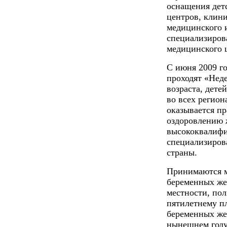
оснащения дет
центров, клин
медицинского 
специализиров
медицинского ц
С июня 2009 г
проходят «Нед
возраста, дете
во всех регион
оказывается п
оздоровлению 
высококвалифи
специализиров
страны.
Принимаются м
беременных же
местности, по
пятилетнему п
беременных же
нынешнем году