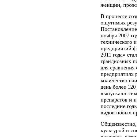
женщин, прожи
В процессе со
ощутимых резу
Поста­новление
ноября 2007 г
технического 
предприятий ф
2011 года» ста
грандиозных п
для сравнения 
предприятиях 
количество на
день более 12
выпускают свы
препаратов и и
последние годы
видов новых п
Общеизвестно,
культурой и сп
человека, разв