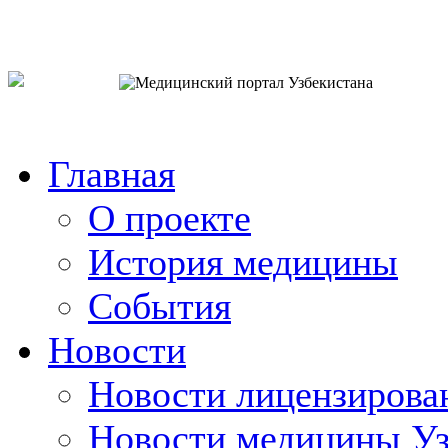
o`zb
рус
eng
Главная
О проекте
История медицины
События
Новости
Новости лицензирова
Новости медицины Уз