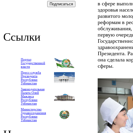
в сфере выпол
здоровья насе
развитого мол
реформам в ре
обслуживания,
Ссылки
первую очередь
Государственн
здравоохранен
Президента. Ра
она сделала к
Портал
Государственной
сферы.
власти
Пресс-служба
Президента
Республики
Узбекистан
Законодательная
Палата Олий
Мажлиса
Республики
Узбекистан
Министерство
Здравоохранения
Республики
Узбекистан