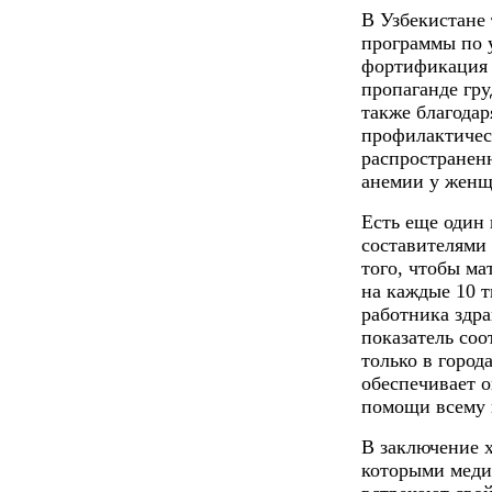
В Узбекистане
программы по 
фортификация 
пропаганде груд
также благода
профилактическ
распространен
анемии у женщ
Есть еще один
составителями
того, чтобы ма
на каждые 10 т
работника здра
показатель со
только в город
обеспечивает 
помощи всему 
В заключение х
которыми меди