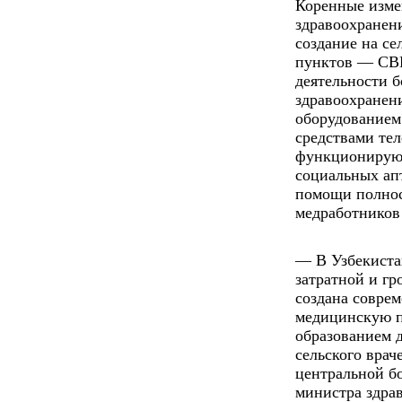
Коренные изме
здравоохранен
создание на се
пунктов — СВП
деятельности б
здравоохранен
оборудованием
средствами тел
функционируют
социальных ап
помощи полнос
медработников 
— В Узбекиста
затратной и гр
создана совре
медицинскую п
образованием д
сельского врач
центральной б
министра здра