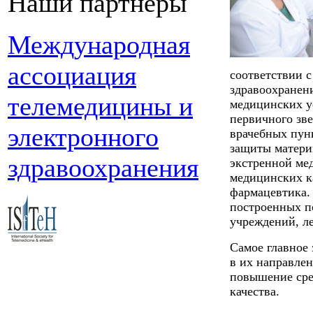
Наши партнеры
Международная
ассоциация
соответствии с
здравоохранен
телемедицины и
медицинских ус
первичного зве
электронного
врачебных пун
защиты материн
здравоохранения
экстренной ме
медицинских к
фармацевтика. 
построенных п
учреждений, л
Самое главное
в их направлен
повышение сре
качества.