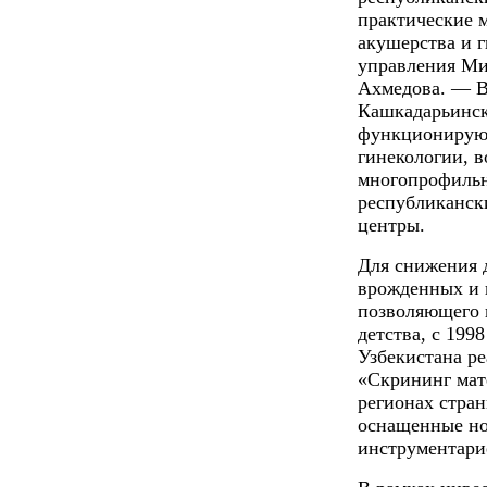
практические 
акушерства и г
управления Ми
Ахмедова. — В
Кашкадарь­инс
функционируют
гинекологии, в
многопрофильн
республиканск
центры.
Для снижения 
врожденных и 
позволяющего 
детства, с 199
Узбекистана ре
«Скрининг мате
регионах стра
оснащенные но
инструментари