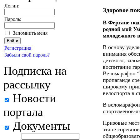
Логин:
Здоровое пок
Пароль:
В Фергане под
родной мой Уз
Запомнить меня
молодежного 
В основу уделя
Регистрация
внимания обес
Забыли свой пароль?
детского, зало
воспитание га
Подписка на
Веломарафон “
пропаганде сре
рассылку
широкому прив
велоспорта в с
Новости
В веломарафон
портала
спортсменов-л
Документы
Призовые места
этапе соревно
общеобразоват