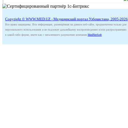
Copyright © WWW.MED.UZ - Медицинский портал Узбекистана, 2005-2026
Все права защищены. Вся информация, размещённая на данном веб-сайте, предназначена только для
персонального использования и не подлежит дальнейшему воспроизведению и/или распространению
в какой-либо форме, иначе как с письменного разрешения компании
MedNetSoft