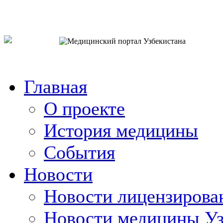
o`zb
рус
eng
Главная
О проекте
История медицины
События
Новости
Новости лицензирова
Новости медицины Уз