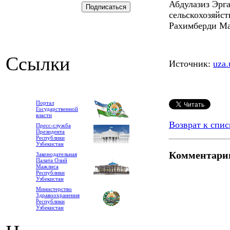
Абдулазиз Эрг
сельскохозяйс
Рахимберди Ма
Ссылки
Источник:
uza.
Портал
Государственной
власти
Возврат к спис
Пресс-служба
Президента
Республики
Узбекистан
Комментари
Законодательная
Палата Олий
Мажлиса
Республики
Узбекистан
Министерство
Здравоохранения
Республики
Узбекистан