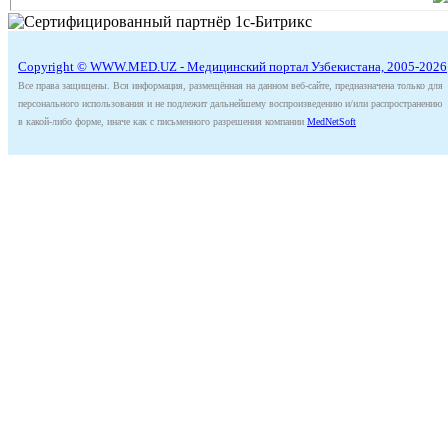
Copyright © WWW.MED.UZ - Медицинский портал Узбекистана, 2005-2026
Все права защищены. Вся информация, размещённая на данном веб-сайте, предназначена только для
персонального использования и не подлежит дальнейшему воспроизведению и/или распространению
в какой-либо форме, иначе как с письменного разрешения компании
MedNetSoft