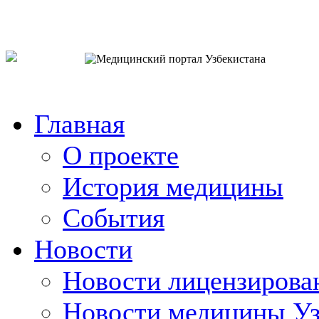
o`zb
рус
eng
Главная
О проекте
История медицины
События
Новости
Новости лицензирова
Новости медицины Уз