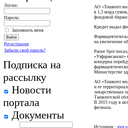
Логин:
АО «Тошкент ви
в 1,5 млрд сумов
фондовой биржи
Пароль:
Кредит выдал фи
Запомнить меня
Фармацевтическа
на увеличение о
Регистрация
Забыли свой пароль?
Ранее Spot писал
«Узфармсаноат» 
Подписка на
концерна перейд
фармацевтической
Министерстве зд
рассылку
АО «Тошкент ви
Новости
и ее территориа
лекарственных п
Ташкентской обл
портала
В 2015 году в ак
филиала.
Документы
Источник:
spot.u