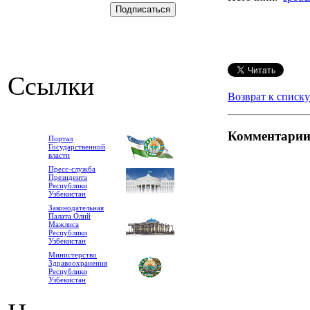
Ссылки
Возврат к списку
Комментари
Портал
Государственной
власти
Пресс-служба
Президента
Республики
Узбекистан
Законодательная
Палата Олий
Мажлиса
Республики
Узбекистан
Министерство
Здравоохранения
Республики
Узбекистан