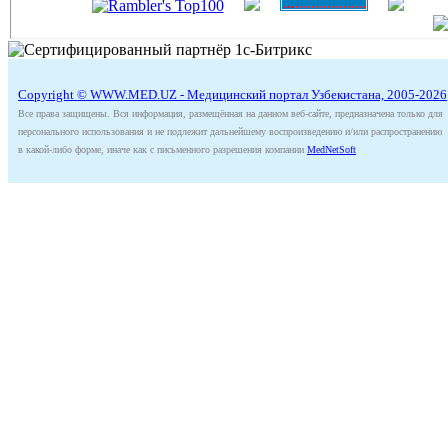
Copyright © WWW.MED.UZ - Медицинский портал Узбекистана, 2005-2026
Все права защищены. Вся информация, размещённая на данном веб-сайте, предназначена только для
персонального использования и не подлежит дальнейшему воспроизведению и/или распространению
в какой-либо форме, иначе как с письменного разрешения компании
MedNetSoft