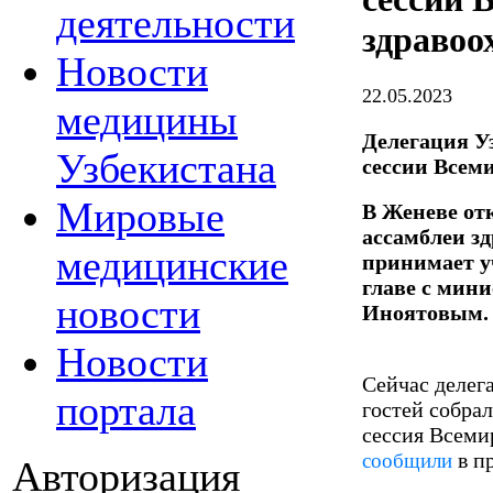
деятельности
здравоо
Новости
22.05.2023
медицины
Делегация У
Узбекистана
сессии Всем
Мировые
В Женеве от
ассамблеи зд
медицинские
принимает у
главе с мин
новости
Иноятовым.
Новости
Сейчас делега
портала
гостей собрал
сессия Всеми
в п
сообщили
Авторизация