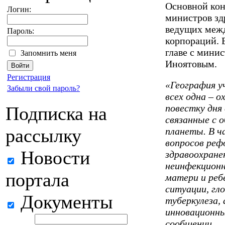
Основной кон
Логин:
министров зд
ведущих межд
Пароль:
корпораций. В
главе с мини
Запомнить меня
Иноятовым.
Регистрация
«География у
Забыли свой пароль?
всех одна – о
повестку дня
Подписка на
связанные с 
рассылку
планеты. В ч
вопросов реф
Новости
здравоохране
неинфекционн
портала
матери и реб
ситуации, гл
Документы
туберкулеза,
инновационны
сообщении.