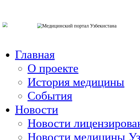
o`zb
рус
eng
Главная
О проекте
История медицины
События
Новости
Новости лицензирова
Новости медицины Уз