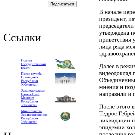
В начале цер
президент, пя
председатели 
утверждена по
Ссылки
приветствия 
лица ряда ме
здравоохране
Портал
Государственной
Далее в режи
власти
видеодоклад 
Пресс-служба
Президента
Объединенны
Республики
Узбекистан
мнения и поз
Законодательная
направили и г
Палата Олий
Мажлиса
Республики
Узбекистан
После этого 
Министерство
Тедрос Гебрей
Здравоохранения
Республики
ликвидации п
Узбекистан
эпидемии хол
последние го