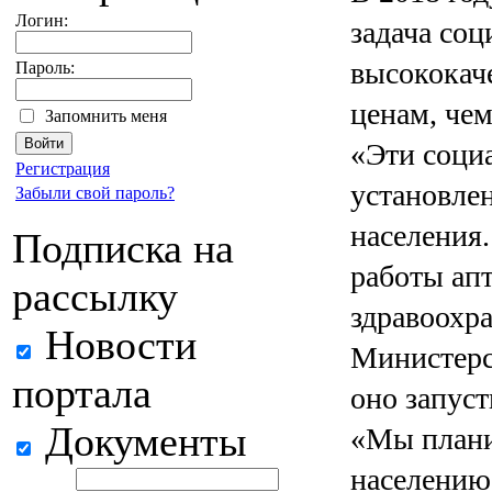
Логин:
задача соц
высококач
Пароль:
ценам, чем
Запомнить меня
«Эти социа
Регистрация
установле
Забыли свой пароль?
населения.
Подписка на
работы апт
рассылку
здравоохр
Новости
Министерс
портала
оно запус
Документы
«Мы плани
населению