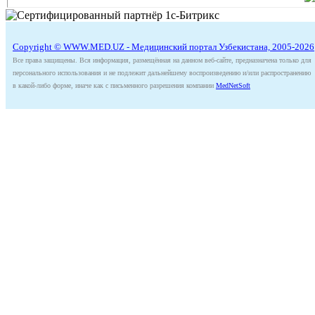
Copyright © WWW.MED.UZ - Медицинский портал Узбекистана, 2005-2026
Все права защищены. Вся информация, размещённая на данном веб-сайте, предназначена только для
персонального использования и не подлежит дальнейшему воспроизведению и/или распространению
в какой-либо форме, иначе как с письменного разрешения компании
MedNetSoft