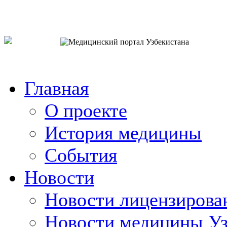
o`zb
рус
eng
Главная
О проекте
История медицины
События
Новости
Новости лицензирова
Новости медицины Уз