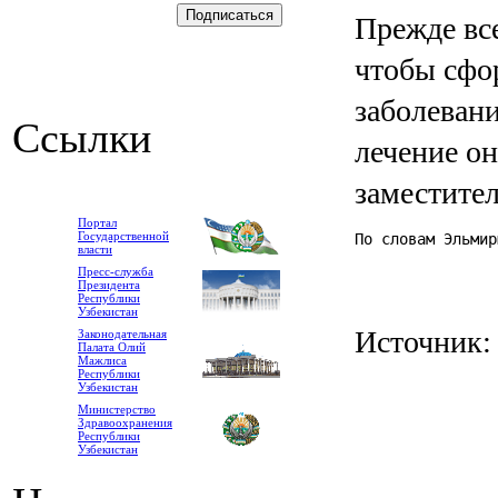
Прежде вс
чтобы сфо
заболеван
Ссылки
лечение он
заместите
Портал
Государственной
По словам Эльмир
власти
Пресс-служба
Президента
Республики
Узбекистан
Источник
Законодательная
Палата Олий
Мажлиса
Республики
Узбекистан
Министерство
Здравоохранения
Республики
Узбекистан