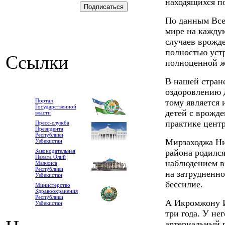
находящихся п
По данным Все
мире на кажду
случаев врожд
полностью устр
Ссылки
полноценной ж
В нашей стране
оздоровлению 
Портал
тому является 
Государственной
детей с врожд
власти
практике центр
Пресс-служба
Президента
Республики
Мирзаходжа Ни
Узбекистан
Законодательная
района родился
Палата Олий
наблюдением в
Мажлиса
Республики
на затрудненн
Узбекистан
бессилие.
Министерство
Здравоохранения
Республики
А Икромжону И
Узбекистан
три года. У не
артериальный 