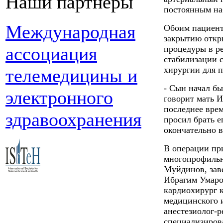
Наши партнеры
постоянным на
Международная
Обоим пациент
закрытию откр
ассоциация
процедуры в р
стабилизации с
хирургии для 
телемедицины и
- Сын начал бы
электронного
говорит мать 
последнее врем
здравоохранения
просил брать е
окончательно в
В операции пр
многопрофильн
Муйдинов, зав
Ибрагим Умаро
кардиохирург 
медицинского 
анестезиолог-
специализиров