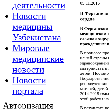
деятельности
05.11.2015
В Фергане в
Новости
сердце
медицины
В Ферганском
медицинском ц
Узбекистана
сложная хирур
врожденным п
Мировые
В процессе пр
медицинские
нашей страны 
здравоохранени
новости
материнства и
детей. Постано
Новости
Государственн
репродуктивног
портала
матерей, детей
2014-2018 годы
этой работы на
Авторизация
В результате р