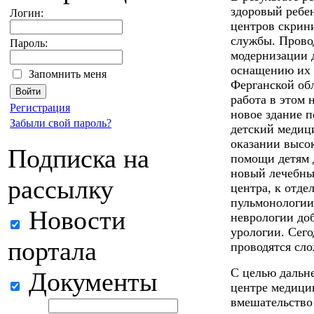
здоровый ребен
Логин:
центров скрин
службы. Прово
Пароль:
модернизации 
оснащению их 
Запомнить меня
Ферганской об
работа в этом 
Регистрация
новое здание 
Забыли свой пароль?
детский медиц
оказании высо
Подписка на
помощи детям д
новый лечебны
рассылку
центра, к отде
пульмонологии
Новости
неврологии до
урологии. Сего
портала
проводятся сл
С целью дальн
Документы
центре медицин
вмешательство