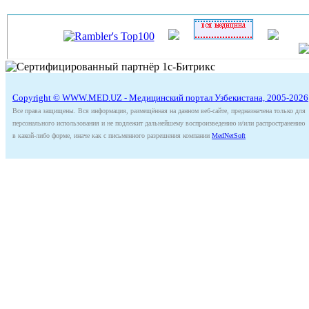
Copyright © WWW.MED.UZ - Медицинский портал Узбекистана, 2005-2026
Все права защищены. Вся информация, размещённая на данном веб-сайте, предназначена только для
персонального использования и не подлежит дальнейшему воспроизведению и/или распространению
в какой-либо форме, иначе как с письменного разрешения компании
MedNetSoft