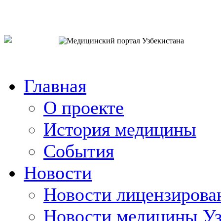
o`zb
рус
eng
Главная
О проекте
История медицины
События
Новости
Новости лицензирова
Новости медицины Уз