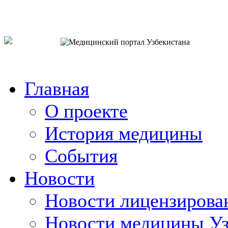
o`zb
рус
eng
Главная
О проекте
История медицины
События
Новости
Новости лицензирова
Новости медицины Уз