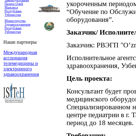
Законодательная
укороченным периодом
Палата Олий
Мажлиса
“Обучение по Обслуж
Республики
Узбекистан
оборудования”.
Министерство
Здравоохранения
Республики
Заказчик/ Исполнител
Узбекистан
Наши партнеры
Заказчик: РВЭГП "O’z
Международная
Исполнительное агентс
ассоциация
телемедицины и
здравоохранения, Узбе
электронного
здравоохранения
Цель проекта:
Консультант будет пр
медицинского оборудо
Специализированном н
центре педиатрии в г. 
период до 18 месяцев.
Требования: