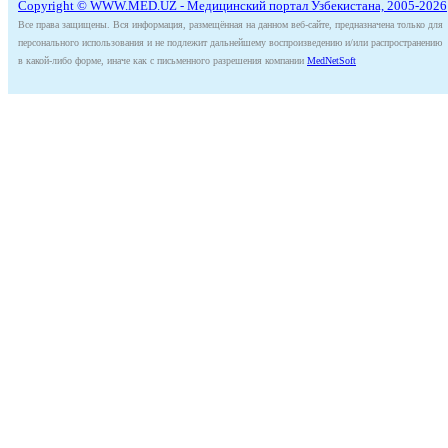
Copyright © WWW.MED.UZ - Медицинский портал Узбекистана, 2005-2026
Все права защищены. Вся информация, размещённая на данном веб-сайте, предназначена только для
персонального использования и не подлежит дальнейшему воспроизведению и/или распространению
в какой-либо форме, иначе как с письменного разрешения компании
MedNetSoft