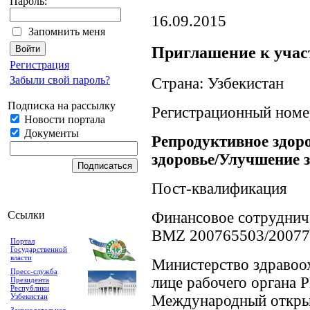
Пароль:
16.09.2015
Запомнить меня
Приглашение к учас
Регистрация
Забыли свой пароль?
Страна: Узбекистан
Подписка на рассылку
Регистрационный номе
Новости портала
Документы
Репродуктивное здор
здоровье/Улучшение з
Пост-квалификация
Ссылки
Финансовое сотруднич
BMZ 200765503/20077
Портал
Государственной
власти
Министерство здравоо
Пресс-служба
лице рабочего органа 
Президента
Республики
Узбекистан
Международный откры