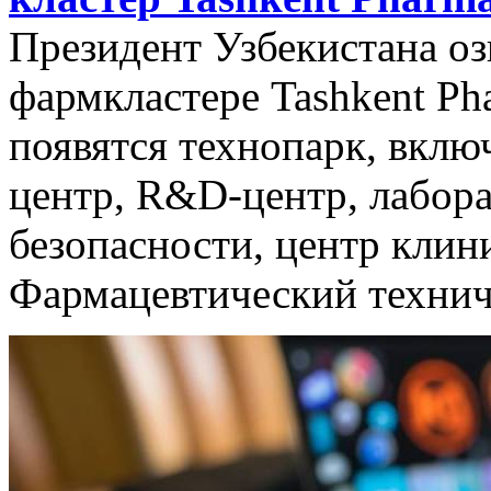
Президент Узбекистана оз
фармкластере Tashkent Pha
появятся технопарк, вкл
центр, R&D-центр, лабор
безопасности, центр клин
Фармацевтический технич