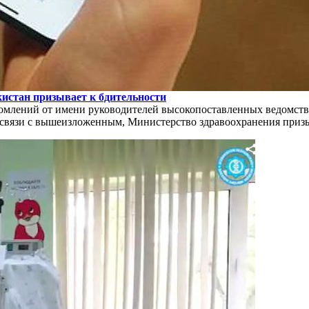
истан призывает к бдительности
домлений от имени руководителей высокопоставленных ведомст
В связи с вышеизложенным, Министерство здравоохранения приз