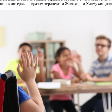
ечении в интервью с врачом-терапевтом Жавохиром Халмухамедо