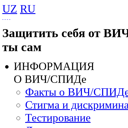
UZ
RU
Защитить себя от ВИ
ты сам
ИНФОРМАЦИЯ
О ВИЧ/СПИДе
Факты о ВИЧ/СПИД
Стигма и дискримин
Тестирование