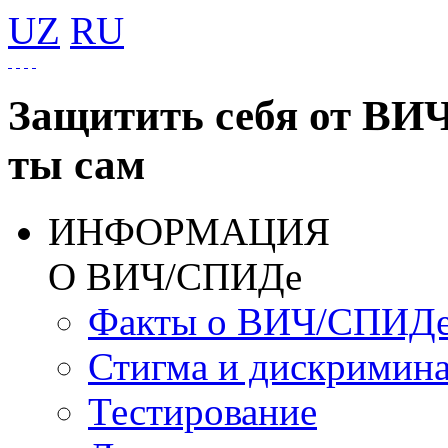
UZ
RU
Защитить себя от ВИ
ты сам
ИНФОРМАЦИЯ
О ВИЧ/СПИДе
Факты о ВИЧ/СПИД
Стигма и дискримин
Тестирование