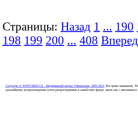
Страницы:
Назад
1
...
190
198
199
200
...
408
Вперед
Copyright © WWW.MED.UZ - Медицинский портал Узбекистана, 2005-2011
Все права защищены. Вс
дальнейшему воспроизведению и/или распространению в какой-либо форме, иначе как с письменного