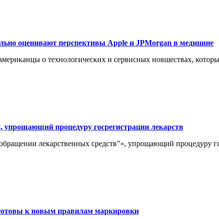
ьно оценивают перспективы Apple и JPMorgan в медицине
американцы о технологических и сервисных новшествах, которые
, упрощающий процедуру госрегистрации лекарств
обращении лекарственных средств”», упрощающий процедуру гос
готовы к новым правилам маркировки