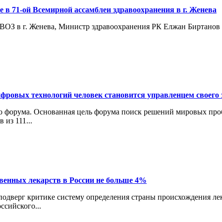
е в 71-ой Всемирной ассамблеи здравоохранения в г. Женева
ы ВОЗ в г. Женева, Министр здравоохранения РК Елжан Биртанов
фровых технологий человек становится управленцем своего 
о форума. Основанная цель форума поиск решений мировых пробл
из 111...
венных лекарств в России не больше 4%
дверг критике систему определения страны происхождения лека
ссийского...