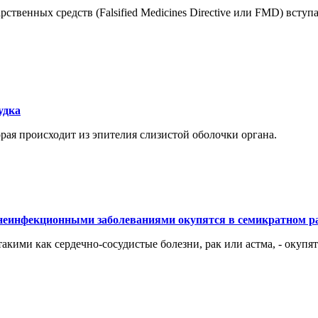
венных средств (Falsified Medicines Directive или FMD) вступае
удка
орая происходит из эпителия слизистой оболочки органа.
 неинфекционными заболеваниями окупятся в семикратном р
кими как сердечно-сосудистые болезни, рак или астма, - окупят