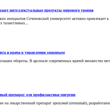
оздает интеллектуальные продукты мирового уровня
ских инициатив Сеченовский университет активно привлекает к
х талантливых...
нта и врача в управлении здоровьем
большие обороты. В арсенале современных врачей множество мет
ный препарат для профилактики мигрени
 на лекарственный препарат эренумаб (erenumab), разработан