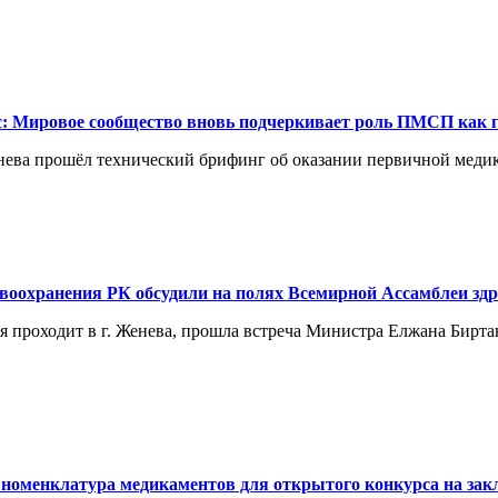
с: Мировое сообщество вновь подчеркивает роль ПМСП как 
енева прошёл технический брифинг об оказании первичной мед
оохранения РК обсудили на полях Всемирной Ассамблеи здр
я проходит в г. Женева, прошла встреча Министра Елжана Бирт
номенклатура медикаментов для открытого конкурса на зак