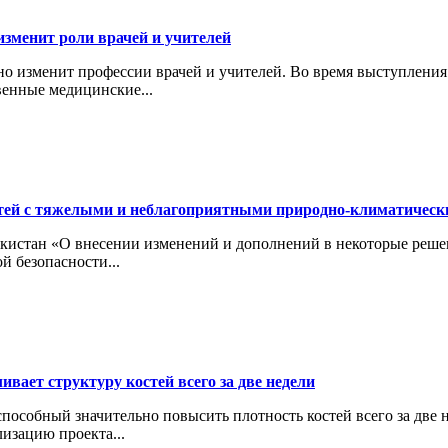
изменит роли врачей и учителей
ьно изменит профессии врачей и учителей. Во время выступлени
венные медицинские...
тей с тяжелыми и неблагоприятными природно-климатичес
кистан «О внесении изменений и дополнений в некоторые реше
й безопасности...
вает структуру костей всего за две недели
особный значительно повысить плотность костей всего за две н
изацию проекта...