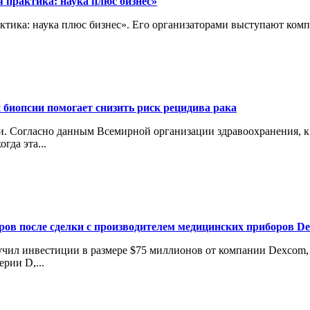
 практика: наука плюс бизнес»
актика: наука плюс бизнес». Его организаторами выступают ко
 биопсии помогает снизить риск рецидива рака
 Согласно данным Всемирной организации здравоохранения, к 2
гда эта...
аров после сделки с производителем медицинских приборов D
лучил инвестиции в размере $75 миллионов от компании Dexcom
рии D,...