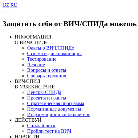
UZ
RU
Защитить себя от ВИЧ/СПИДа можешь 
ИНФОРМАЦИЯ
О ВИЧ/СПИДе
Факты о ВИЧ/СПИДе
Стигма и дискриминация
Тестирование
Лечение
Вопросы и ответы
Словарь терминов
ВИЧ/СПИД
В УЗБЕКИСТАНЕ
Центры СПИДа
Проекты и гранты
Стратегическая программа
Нормативные документы
Информационный бюллетень
ДЕЙСТВУЙ
Снижай риск
Пройди тест на ВИЧ
НОВОСТИ