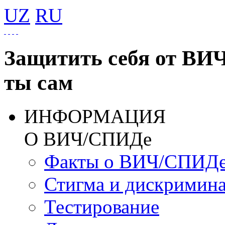
UZ
RU
Защитить себя от ВИ
ты сам
ИНФОРМАЦИЯ
О ВИЧ/СПИДе
Факты о ВИЧ/СПИД
Стигма и дискримин
Тестирование