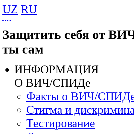
UZ
RU
Защитить себя от ВИ
ты сам
ИНФОРМАЦИЯ
О ВИЧ/СПИДе
Факты о ВИЧ/СПИД
Стигма и дискримин
Тестирование