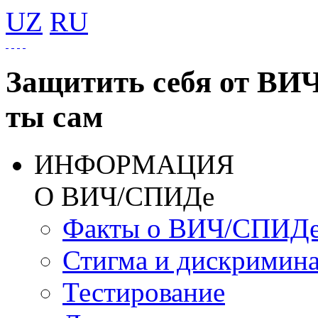
UZ
RU
Защитить себя от ВИ
ты сам
ИНФОРМАЦИЯ
О ВИЧ/СПИДе
Факты о ВИЧ/СПИД
Стигма и дискримин
Тестирование