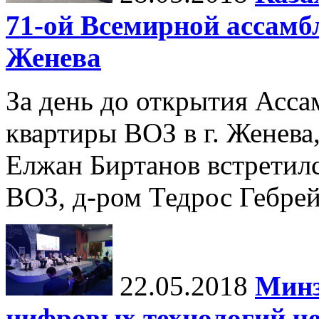
71-ой Всемирной ассамбл
Женева
За день до открытия Ассам
квартиры ВОЗ в г. Женев
Елжан Биртанов встретил
ВОЗ, д-ром Тедрос Гебре
22.05.2018
Минз
цифровых технологий че