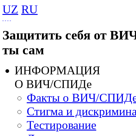
UZ
RU
Защитить себя от ВИ
ты сам
ИНФОРМАЦИЯ
О ВИЧ/СПИДе
Факты о ВИЧ/СПИД
Стигма и дискримин
Тестирование