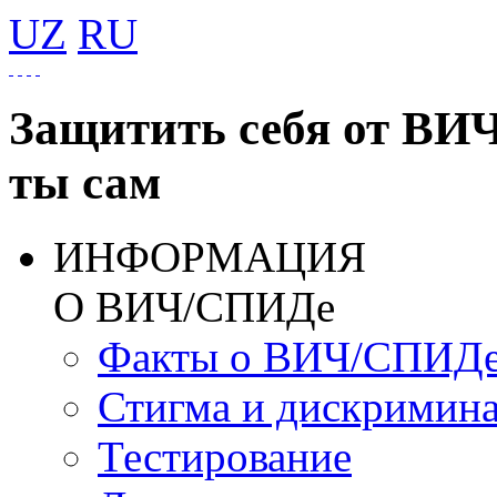
UZ
RU
Защитить себя от ВИ
ты сам
ИНФОРМАЦИЯ
О ВИЧ/СПИДе
Факты о ВИЧ/СПИД
Стигма и дискримин
Тестирование