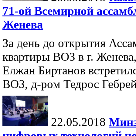
71-ой Всемирной ассамбл
Женева
За день до открытия Ассам
квартиры ВОЗ в г. Женев
Елжан Биртанов встретил
ВОЗ, д-ром Тедрос Гебре
22.05.2018
Минз
цифровых технологий че