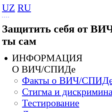
UZ
RU
Защитить себя от ВИ
ты сам
ИНФОРМАЦИЯ
О ВИЧ/СПИДе
Факты о ВИЧ/СПИД
Стигма и дискримин
Тестирование