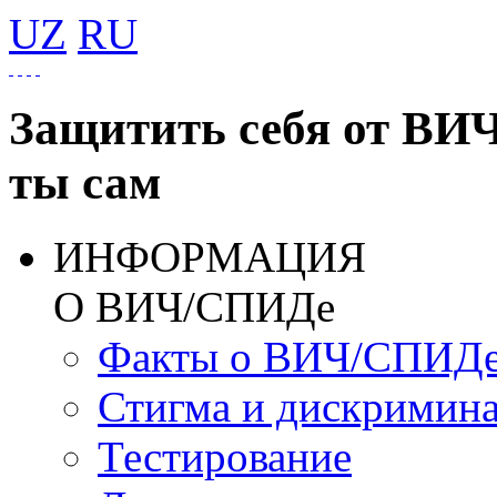
UZ
RU
Защитить себя от ВИ
ты сам
ИНФОРМАЦИЯ
О ВИЧ/СПИДе
Факты о ВИЧ/СПИД
Стигма и дискримин
Тестирование