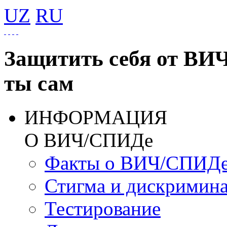
UZ
RU
Защитить себя от ВИ
ты сам
ИНФОРМАЦИЯ
О ВИЧ/СПИДе
Факты о ВИЧ/СПИД
Стигма и дискримин
Тестирование