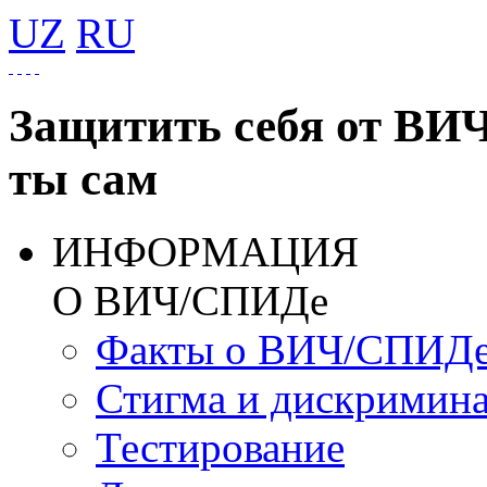
UZ
RU
Защитить себя от ВИ
ты сам
ИНФОРМАЦИЯ
О ВИЧ/СПИДе
Факты о ВИЧ/СПИД
Стигма и дискримин
Тестирование