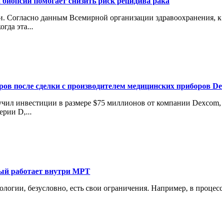
 биопсии помогает снизить риск рецидива рака
 Согласно данным Всемирной организации здравоохранения, к 2
гда эта...
аров после сделки с производителем медицинских приборов D
лучил инвестиции в размере $75 миллионов от компании Dexcom
рии D,...
рый работает внутри МРТ
нологии, безусловно, есть свои ограничения. Например, в проце