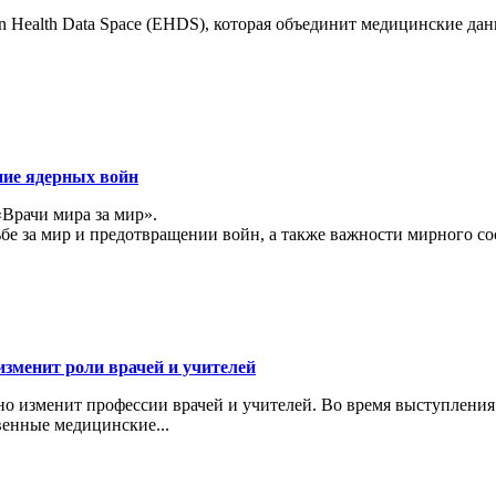
 Health Data Space (EHDS), которая объединит медицинские да
ние ядерных войн
«Врачи мира за мир».
ьбе за мир и предотвращении войн, а также важности мирного с
изменит роли врачей и учителей
ьно изменит профессии врачей и учителей. Во время выступлени
венные медицинские...