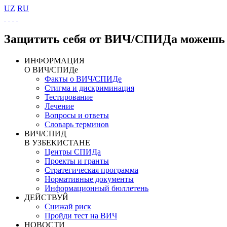
UZ
RU
Защитить себя от ВИЧ/СПИДа можешь 
ИНФОРМАЦИЯ
О ВИЧ/СПИДе
Факты о ВИЧ/СПИДе
Стигма и дискриминация
Тестирование
Лечение
Вопросы и ответы
Словарь терминов
ВИЧ/СПИД
В УЗБЕКИСТАНЕ
Центры СПИДа
Проекты и гранты
Стратегическая программа
Нормативные документы
Информационный бюллетень
ДЕЙСТВУЙ
Снижай риск
Пройди тест на ВИЧ
НОВОСТИ