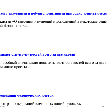
тей с тяжелыми и неблагоприятными природно-климатичес
кистан «О внесении изменений и дополнений в некоторые реше
й безопасности...
вает структуру костей всего за две недели
особный значительно повысить плотность костей всего за две н
изацию проекта...
ледования человеческих клеток
 центра исследований клеточных линий человека.