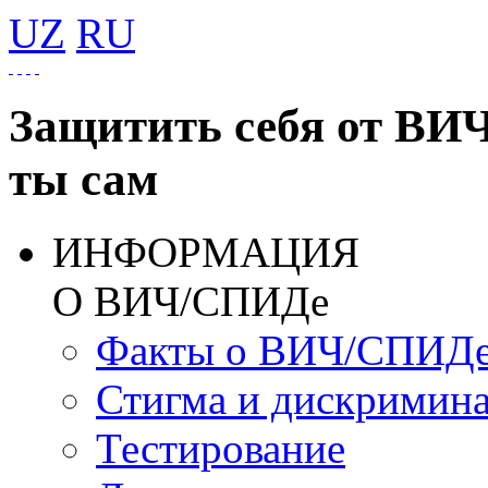
UZ
RU
Защитить себя от ВИ
ты сам
ИНФОРМАЦИЯ
О ВИЧ/СПИДе
Факты о ВИЧ/СПИД
Стигма и дискримин
Тестирование