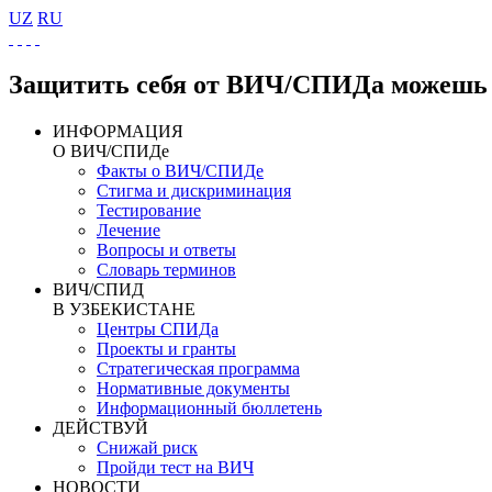
UZ
RU
Защитить себя от ВИЧ/СПИДа можешь 
ИНФОРМАЦИЯ
О ВИЧ/СПИДе
Факты о ВИЧ/СПИДе
Стигма и дискриминация
Тестирование
Лечение
Вопросы и ответы
Словарь терминов
ВИЧ/СПИД
В УЗБЕКИСТАНЕ
Центры СПИДа
Проекты и гранты
Стратегическая программа
Нормативные документы
Информационный бюллетень
ДЕЙСТВУЙ
Снижай риск
Пройди тест на ВИЧ
НОВОСТИ