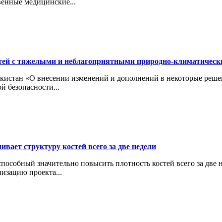
венные медицинские...
тей с тяжелыми и неблагоприятными природно-климатичес
кистан «О внесении изменений и дополнений в некоторые реше
й безопасности...
вает структуру костей всего за две недели
особный значительно повысить плотность костей всего за две н
изацию проекта...