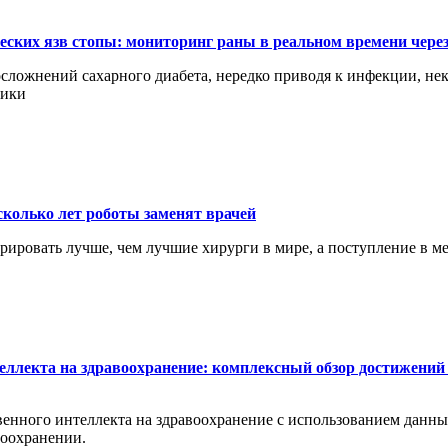
еских язв стопы: мониторинг раны в реальном времени чере
сложнений сахарного диабета, нередко приводя к инфекции, нек
ники
сколько лет роботы заменят врачей
перировать лучше, чем лучшие хирурги в мире, а поступление в 
еллекта на здравоохранение: комплексный обзор достижений 
енного интеллекта на здравоохранение с использованием данных 
воохранении.