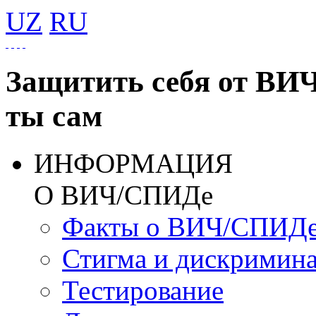
UZ
RU
Защитить себя от ВИ
ты сам
ИНФОРМАЦИЯ
О ВИЧ/СПИДе
Факты о ВИЧ/СПИД
Стигма и дискримин
Тестирование