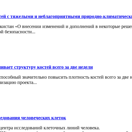
тей с тяжелыми и неблагоприятными природно-климатичес
кистан «О внесении изменений и дополнений в некоторые реше
й безопасности...
вает структуру костей всего за две недели
особный значительно повысить плотность костей всего за две н
изацию проекта...
ледования человеческих клеток
 центра исследований клеточных линий человека.