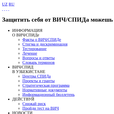
UZ
RU
Защитить себя от ВИЧ/СПИДа можешь 
ИНФОРМАЦИЯ
О ВИЧ/СПИДе
Факты о ВИЧ/СПИДе
Стигма и дискриминация
Тестирование
Лечение
Вопросы и ответы
Словарь терминов
ВИЧ/СПИД
В УЗБЕКИСТАНЕ
Центры СПИДа
Проекты и гранты
Стратегическая программа
Нормативные документы
Информационный бюллетень
ДЕЙСТВУЙ
Снижай риск
Пройди тест на ВИЧ
НОВОСТИ