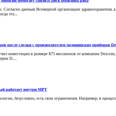
 биопсии помогает снизить риск рецидива рака
 Согласно данным Всемирной организации здравоохранения, к 2
гда эта...
аров после сделки с производителем медицинских приборов D
лучил инвестиции в размере $75 миллионов от компании Dexcom
рии D,...
рый работает внутри МРТ
нологии, безусловно, есть свои ограничения. Например, в проце