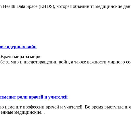
 Health Data Space (EHDS), которая объединит медицинские да
ние ядерных войн
«Врачи мира за мир».
ьбе за мир и предотвращении войн, а также важности мирного с
изменит роли врачей и учителей
ьно изменит профессии врачей и учителей. Во время выступлени
венные медицинские...