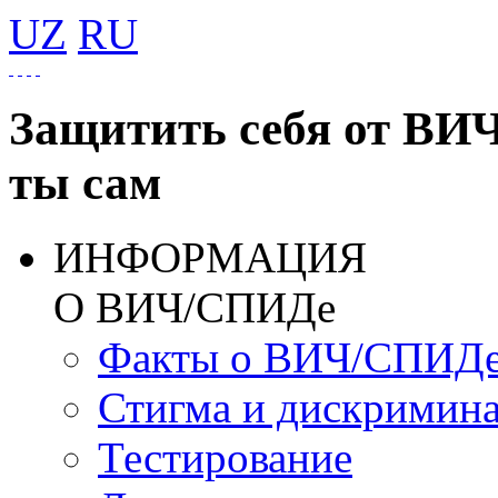
UZ
RU
Защитить себя от ВИ
ты сам
ИНФОРМАЦИЯ
О ВИЧ/СПИДе
Факты о ВИЧ/СПИД
Стигма и дискримин
Тестирование