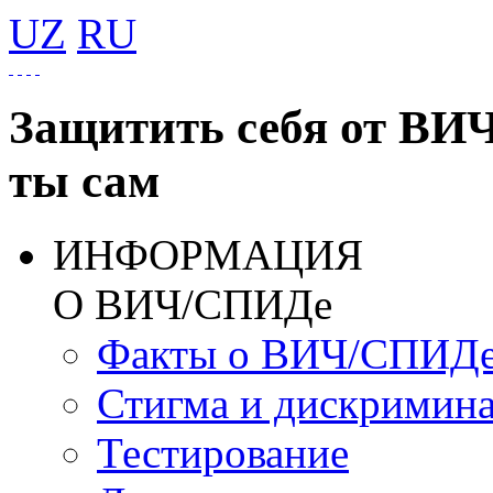
UZ
RU
Защитить себя от ВИ
ты сам
ИНФОРМАЦИЯ
О ВИЧ/СПИДе
Факты о ВИЧ/СПИД
Стигма и дискримин
Тестирование