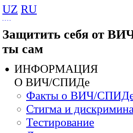
UZ
RU
Защитить себя от ВИ
ты сам
ИНФОРМАЦИЯ
О ВИЧ/СПИДе
Факты о ВИЧ/СПИД
Стигма и дискримин
Тестирование