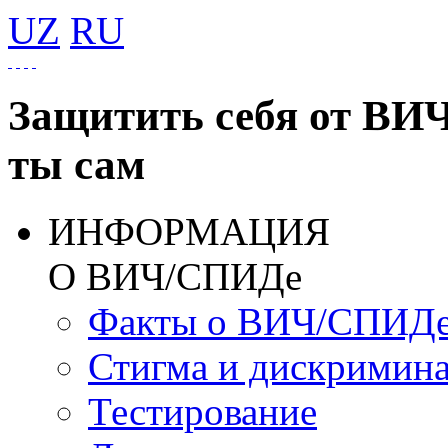
UZ
RU
Защитить себя от ВИ
ты сам
ИНФОРМАЦИЯ
О ВИЧ/СПИДе
Факты о ВИЧ/СПИД
Стигма и дискримин
Тестирование