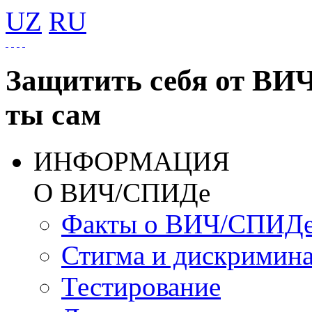
UZ
RU
Защитить себя от ВИ
ты сам
ИНФОРМАЦИЯ
О ВИЧ/СПИДе
Факты о ВИЧ/СПИД
Стигма и дискримин
Тестирование