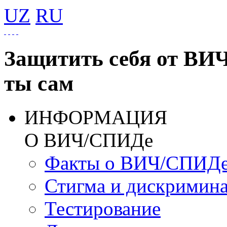
UZ
RU
Защитить себя от ВИ
ты сам
ИНФОРМАЦИЯ
О ВИЧ/СПИДе
Факты о ВИЧ/СПИД
Стигма и дискримин
Тестирование