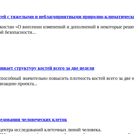
тей с тяжелыми и неблагоприятными природно-климатичес
кистан «О внесении изменений и дополнений в некоторые реше
й безопасности...
вает структуру костей всего за две недели
особный значительно повысить плотность костей всего за две н
изацию проекта...
ледования человеческих клеток
 центра исследований клеточных линий человека.