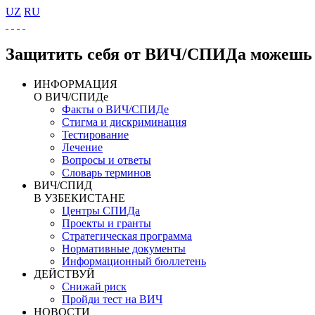
UZ
RU
Защитить себя от ВИЧ/СПИДа можешь 
ИНФОРМАЦИЯ
О ВИЧ/СПИДе
Факты о ВИЧ/СПИДе
Стигма и дискриминация
Тестирование
Лечение
Вопросы и ответы
Словарь терминов
ВИЧ/СПИД
В УЗБЕКИСТАНЕ
Центры СПИДа
Проекты и гранты
Стратегическая программа
Нормативные документы
Информационный бюллетень
ДЕЙСТВУЙ
Снижай риск
Пройди тест на ВИЧ
НОВОСТИ