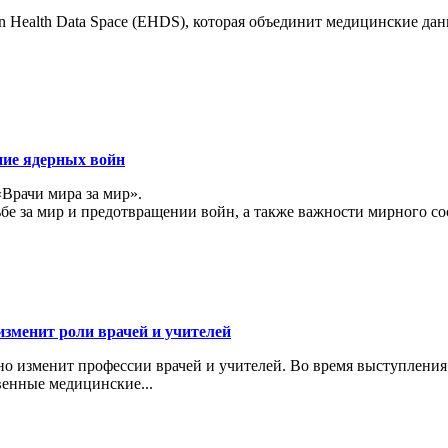
 Health Data Space (EHDS), которая объединит медицинские да
ние ядерных войн
«Врачи мира за мир».
ьбе за мир и предотвращении войн, а также важности мирного с
изменит роли врачей и учителей
ьно изменит профессии врачей и учителей. Во время выступлени
венные медицинские...