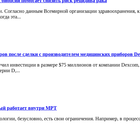
 биопсии помогает снизить риск рецидива рака
 Согласно данным Всемирной организации здравоохранения, к 2
гда эта...
аров после сделки с производителем медицинских приборов D
лучил инвестиции в размере $75 миллионов от компании Dexcom
рии D,...
рый работает внутри МРТ
нологии, безусловно, есть свои ограничения. Например, в проце