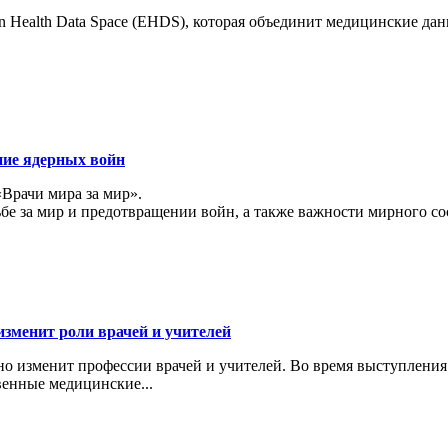
 Health Data Space (EHDS), которая объединит медицинские да
ние ядерных войн
«Врачи мира за мир».
ьбе за мир и предотвращении войн, а также важности мирного с
изменит роли врачей и учителей
ьно изменит профессии врачей и учителей. Во время выступлени
венные медицинские...