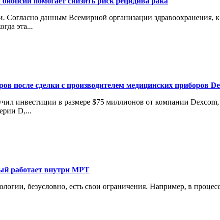
 биопсии помогает снизить риск рецидива рака
 Согласно данным Всемирной организации здравоохранения, к 2
гда эта...
аров после сделки с производителем медицинских приборов D
лучил инвестиции в размере $75 миллионов от компании Dexcom
рии D,...
рый работает внутри МРТ
нологии, безусловно, есть свои ограничения. Например, в проце