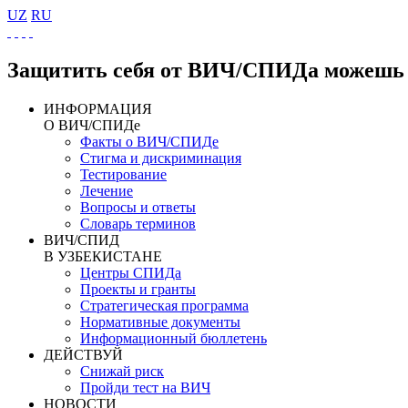
UZ
RU
Защитить себя от ВИЧ/СПИДа можешь 
ИНФОРМАЦИЯ
О ВИЧ/СПИДе
Факты о ВИЧ/СПИДе
Стигма и дискриминация
Тестирование
Лечение
Вопросы и ответы
Словарь терминов
ВИЧ/СПИД
В УЗБЕКИСТАНЕ
Центры СПИДа
Проекты и гранты
Стратегическая программа
Нормативные документы
Информационный бюллетень
ДЕЙСТВУЙ
Снижай риск
Пройди тест на ВИЧ
НОВОСТИ