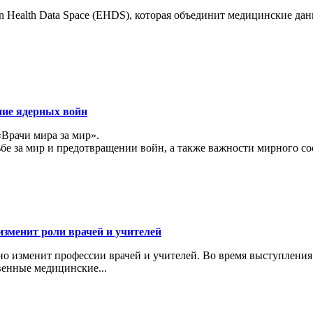
 Health Data Space (EHDS), которая объединит медицинские да
ние ядерных войн
«Врачи мира за мир».
ьбе за мир и предотвращении войн, а также важности мирного с
изменит роли врачей и учителей
ьно изменит профессии врачей и учителей. Во время выступлени
венные медицинские...