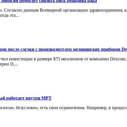
 биопсии помогает снизить риск рецидива рака
 Согласно данным Всемирной организации здравоохранения, к 2
гда эта...
аров после сделки с производителем медицинских приборов D
лучил инвестиции в размере $75 миллионов от компании Dexcom
рии D,...
рый работает внутри МРТ
нологии, безусловно, есть свои ограничения. Например, в проце