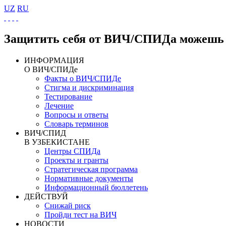
UZ
RU
Защитить себя от ВИЧ/СПИДа можешь 
ИНФОРМАЦИЯ
О ВИЧ/СПИДе
Факты о ВИЧ/СПИДе
Стигма и дискриминация
Тестирование
Лечение
Вопросы и ответы
Словарь терминов
ВИЧ/СПИД
В УЗБЕКИСТАНЕ
Центры СПИДа
Проекты и гранты
Стратегическая программа
Нормативные документы
Информационный бюллетень
ДЕЙСТВУЙ
Снижай риск
Пройди тест на ВИЧ
НОВОСТИ