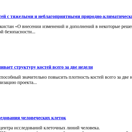
тей с тяжелыми и неблагоприятными природно-климатичес
кистан «О внесении изменений и дополнений в некоторые реше
й безопасности...
вает структуру костей всего за две недели
особный значительно повысить плотность костей всего за две н
изацию проекта...
ледования человеческих клеток
 центра исследований клеточных линий человека.