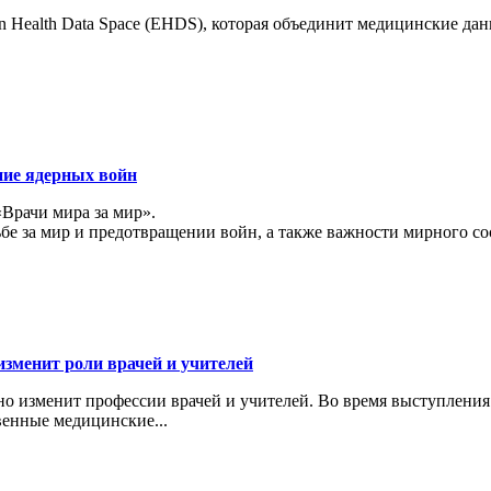
 Health Data Space (EHDS), которая объединит медицинские да
ние ядерных войн
«Врачи мира за мир».
ьбе за мир и предотвращении войн, а также важности мирного с
изменит роли врачей и учителей
ьно изменит профессии врачей и учителей. Во время выступлени
венные медицинские...