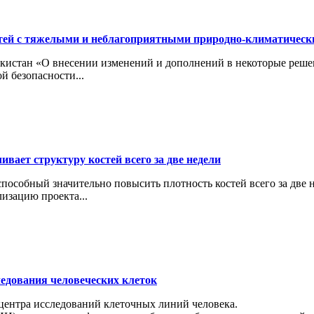
тей с тяжелыми и неблагоприятными природно-климатичес
кистан «О внесении изменений и дополнений в некоторые реше
й безопасности...
вает структуру костей всего за две недели
особный значительно повысить плотность костей всего за две н
изацию проекта...
ледования человеческих клеток
 центра исследований клеточных линий человека.