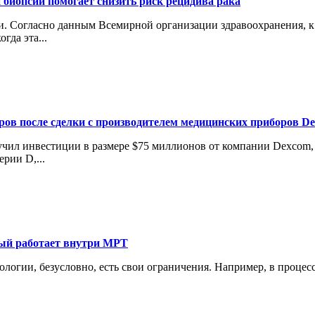
 биопсии помогает снизить риск рецидива рака
 Согласно данным Всемирной организации здравоохранения, к 2
гда эта...
аров после сделки с производителем медицинских приборов D
лучил инвестиции в размере $75 миллионов от компании Dexcom
рии D,...
рый работает внутри МРТ
нологии, безусловно, есть свои ограничения. Например, в проце