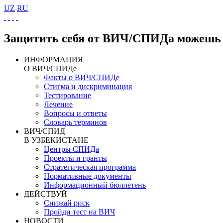
UZ
RU
Защитить себя от ВИЧ/СПИДа можешь 
ИНФОРМАЦИЯ
О ВИЧ/СПИДе
Факты о ВИЧ/СПИДе
Стигма и дискриминация
Тестирование
Лечение
Вопросы и ответы
Словарь терминов
ВИЧ/СПИД
В УЗБЕКИСТАНЕ
Центры СПИДа
Проекты и гранты
Стратегическая программа
Нормативные документы
Информационный бюллетень
ДЕЙСТВУЙ
Снижай риск
Пройди тест на ВИЧ
НОВОСТИ