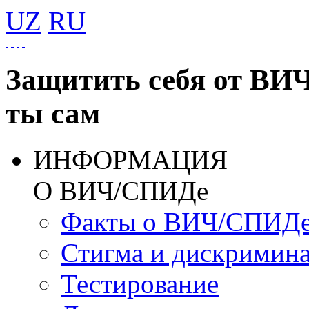
UZ
RU
Защитить себя от ВИ
ты сам
ИНФОРМАЦИЯ
О ВИЧ/СПИДе
Факты о ВИЧ/СПИД
Стигма и дискримин
Тестирование