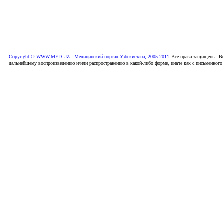
Copyright © WWW.MED.UZ - Медицинский портал Узбекистана, 2005-2011
Все права защищены. Вс
дальнейшему воспроизведению и/или распространению в какой-либо форме, иначе как с письменного