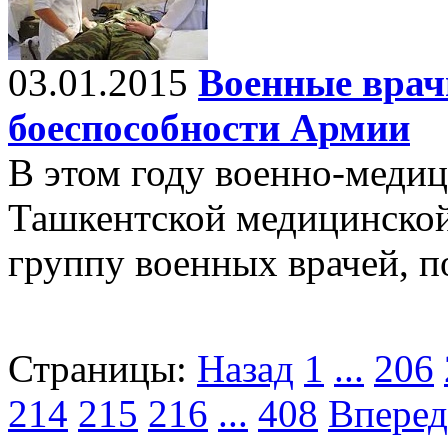
03.01.2015
Военные врач
боеспособности Армии
В этом году военно-меди
Ташкентской медицинской
группу военных врачей, п
Страницы:
Назад
1
...
206
214
215
216
...
408
Вперед