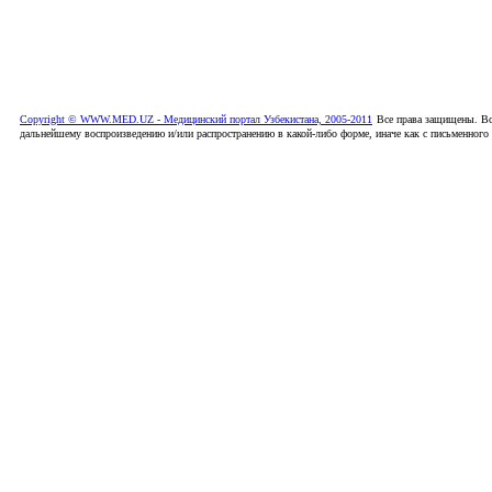
Copyright © WWW.MED.UZ - Медицинский портал Узбекистана, 2005-2011
Все права защищены. Вс
дальнейшему воспроизведению и/или распространению в какой-либо форме, иначе как с письменного