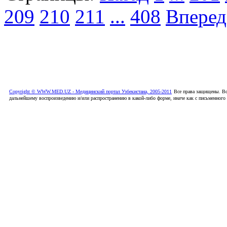
209
210
211
...
408
Вперед
Copyright © WWW.MED.UZ - Медицинский портал Узбекистана, 2005-2011
Все права защищены. Вс
дальнейшему воспроизведению и/или распространению в какой-либо форме, иначе как с письменного