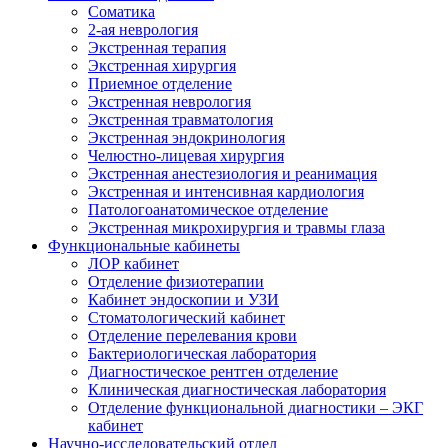
Cоматика
2-ая неврология
Экстренная терапия
Экстренная хирургия
Приемное отделение
Экстренная неврология
Экстренная травматология
Экстренная эндокринология
Челюстно-лицевая хирургия
Экстренная анестезиология и реанимация
Экстренная и интенсивная кардиология
Патологоанатомическое отделение
Экстренная микрохирургия и травмы глаза
Функциональные кабинеты
ЛОР кабинет
Отделение физиотерапии
Кабинет эндоскопии и УЗИ
Стоматологический кабинет
Отделение перелевания крови
Бактериологическая лаборатория
Диагностическое рентген отделение
Клиническая диагностическая лаборатория
Отделение функциональной диагностики – ЭКГ
кабинет
Научно-исследовательский отдел