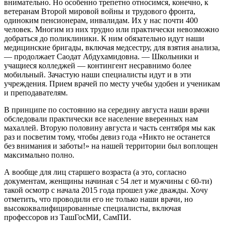
внимательно. Но особенно трепетно относимся, конечно, к
ветеранам Второй мировой войны и трудового фронта,
одиноким пенсионерам, инвалидам. Их у нас почти 400
человек. Многим из них трудно или практически невозможно
добраться до поликлиники. К ним обязательно идут наши
медицинские бригады, включая мед­сес­т­­­­ру, для взятия анализа,
— продолжает ­Саодат Абдухамидовна. — Школьники и
учащиеся колледжей — контингент несравнимо более
мобильный. Зачастую наши специалисты идут и в эти
учреждения. Прием врачей по месту учебы удобен и ученикам
и преподавателям.
В принципе по состоянию на середину августа наши врачи
обследовали практически все население вверенных нам
махаллей. Вторую половину августа и часть сентября мы как
раз и посветим тому, чтобы девиз года «Никто не останется
без внимания и заботы!» на нашей территории был воплощен
максимально полно.
А вообще для лиц старшего возраста (а это, согласно
документам, женщины начиная с 54 лет и мужчины с 60-ти)
такой осмотр с начала 2015 года прошел уже дважды. Хочу
отметить, что проводили его не только наши врачи, но
высококвалифицированные специалисты, включая
профессоров из ТашГосМИ, СамПИ.