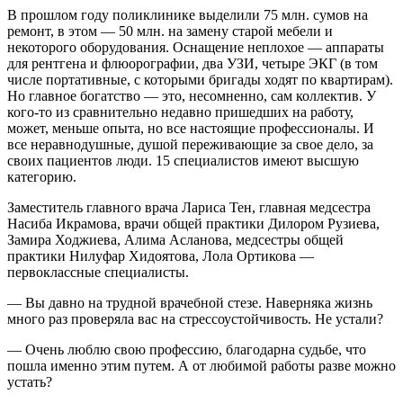
В прошлом году поликлинике выделили 75 млн. сумов на
ремонт, в этом — 50 млн. на замену старой мебели и
некоторого оборудования. Оснащение неплохое — аппараты
для рентгена и флюорографии, два УЗИ, четыре ЭКГ (в том
числе портативные, с которыми бригады ходят по квартирам).
Но главное богатство — это, несомненно, сам коллектив. У
кого-то из сравнительно недавно пришедших на работу,
может, меньше опыта, но все настоящие профессионалы. И
все неравнодушные, душой переживающие за свое дело, за
своих пациентов люди. 15 специалистов имеют высшую
категорию.
Заместитель главного врача Лариса Тен, главная медсестра
Насиба Икрамова, врачи общей практики Дилором ­Рузиева,
Замира Ходжиева, Алима ­Асланова, медсестры общей
практики ­Нилуфар Хидоятова, Лола Ортикова —
первоклассные специалисты.
— Вы давно на трудной врачебной стезе. Наверняка жизнь
много раз проверяла вас на стрессоустойчивость. Не устали?
— Очень люблю свою профессию, благодарна судьбе, что
пошла именно этим путем. А от любимой работы разве можно
устать?