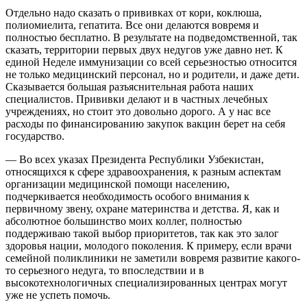
Отдельно надо сказать о прививках от кори, коклюша,
полиомиелита, гепатита. Все они делаются вовремя и
полностью бесплатно. В результате на подведомственной, так
сказать, территории первых двух недугов уже давно нет. К
единой Неделе иммунизации со всей серьезностью относится
не только медицинский персонал, но и родители, и даже дети.
Сказывается большая разъяснительная работа наших
специалистов. Прививки делают и в частных лечебных
учреждениях, но стоит это довольно дорого. А у нас все
расходы по финансированию закупок вакцин берет на себя
государство.
— Во всех указах Президента Республики Узбекистан,
относящихся к сфере здравоохранения, к разным аспектам
организации медицинской помощи населению,
подчеркивается необходимость особого внимания к
первичному звену, охране материнства и детства. Я, как и
абсолютное большинство моих коллег, полностью
поддерживаю такой выбор приоритетов, так как это залог
здоровья нации, молодого поколения. К примеру, если врачи
семейной поликлиники не заметили вовремя развитие какого-
то серьезного недуга, то впоследствии и в
высокотехнологичных специализированных центрах могут
уже не успеть помочь.