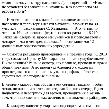
медицинскому осмотру населения. Девиз прежний — «Никто
не останется без заботы и внимания». Как поставлена эта
работа в 35-й?
— Начнем с того, что к нашей поликлинике относятся
население и территория десяти махаллей, разбитых на 30
участков, — рассказывает С. Хамидова. — Это 43 тысячи
человек. Из них женщин фертильного возраста — 16 210.
Также мы следим за здоровьем учеников и преподавателей
четырех школ и четырех колледжей, воспитанников 12
дошкольных образовательных учреждений.
— Осмотры регулярно проводились и в прежние годы. С 2013
года, согласно Приказу Минздрава, они стали углубленными.
В чем разница? Раньше осмотр, как правило, проводили врачи
общей практики. А во время углубленного к коллегам
присоединяются специалисты узкого профиля, обязательно
сдаются все необходимые анализы.
В начале каждого года обдумываем сетевые графики, чтобы
четко, поэтапно, а значит, не создавая больших очередей для
пациентов и перегрузок для врачей, проводить их в жизнь. О
том, что и как сделано, ежемесячно отчитываемся в райздраве.
— К каждому пациенту стараемся подходить максимально