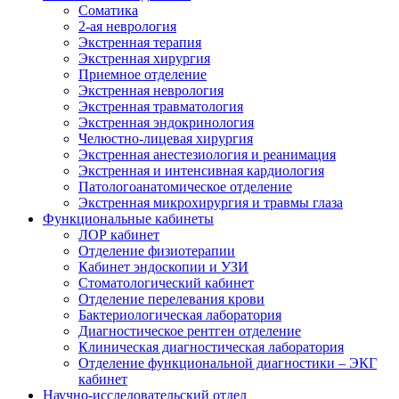
Cоматика
2-ая неврология
Экстренная терапия
Экстренная хирургия
Приемное отделение
Экстренная неврология
Экстренная травматология
Экстренная эндокринология
Челюстно-лицевая хирургия
Экстренная анестезиология и реанимация
Экстренная и интенсивная кардиология
Патологоанатомическое отделение
Экстренная микрохирургия и травмы глаза
Функциональные кабинеты
ЛОР кабинет
Отделение физиотерапии
Кабинет эндоскопии и УЗИ
Стоматологический кабинет
Отделение перелевания крови
Бактериологическая лаборатория
Диагностическое рентген отделение
Клиническая диагностическая лаборатория
Отделение функциональной диагностики – ЭКГ
кабинет
Научно-исследовательский отдел