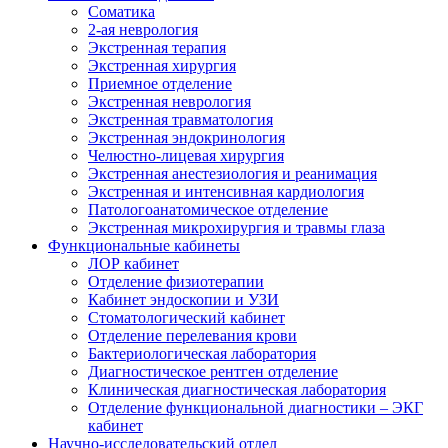
Cоматика
2-ая неврология
Экстренная терапия
Экстренная хирургия
Приемное отделение
Экстренная неврология
Экстренная травматология
Экстренная эндокринология
Челюстно-лицевая хирургия
Экстренная анестезиология и реанимация
Экстренная и интенсивная кардиология
Патологоанатомическое отделение
Экстренная микрохирургия и травмы глаза
Функциональные кабинеты
ЛОР кабинет
Отделение физиотерапии
Кабинет эндоскопии и УЗИ
Стоматологический кабинет
Отделение перелевания крови
Бактериологическая лаборатория
Диагностическое рентген отделение
Клиническая диагностическая лаборатория
Отделение функциональной диагностики – ЭКГ
кабинет
Научно-исследовательский отдел