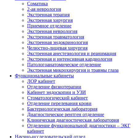
Cоматика
2-ая неврология
Экстренная терапия
Экстренная хирургия
Приемное отделение
Экстренная неврология
Экстренная травматология
Экстренная эндокринология
Челюстно-лицевая хирургия
Экстренная анестезиология и реанимация
Экстренная и интенсивная кардиология
Патологоанатомическое отделение
Экстренная микрохирургия и травмы глаза
Функциональные кабинеты
ЛОР кабинет
Отделение физиотерапии
Кабинет эндоскопии и УЗИ
Стоматологический кабинет
Отделение перелевания крови
Бактериологическая лаборатория
Диагностическое рентген отделение
Клиническая диагностическая лаборатория
Отделение функциональной диагностики – ЭКГ
кабинет
Научно-исследовательский отдел