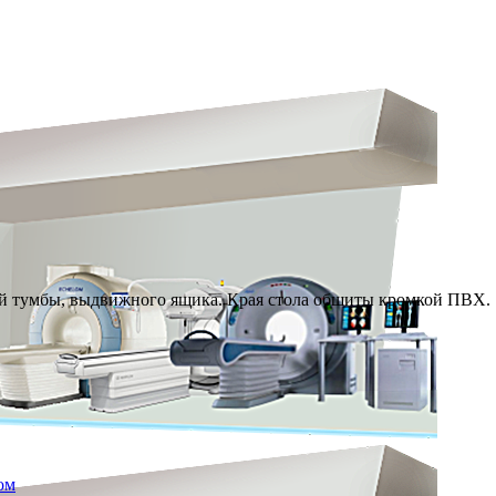
й тумбы, выдвижного ящика. Края стола обшиты кромкой ПВХ.
ом