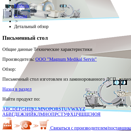
>
Мебель
>
Столы
>
Детальный обзор
Письменный стол
Общие данные
Технические характеристики
Производитель:
ООО "Magnum Medikal Servis"
Обзор:
Письменный стол изготовлен из ламинорованного ДСП, одно
Назад в раздел
Найти продукт по:
A
B
C
D
E
F
G
H
I
J
K
L
M
N
O
P
Q
R
S
T
U
V
W
X
Y
Z
А
Б
В
Г
Д
Е
Ж
З
И
Й
К
Л
М
Н
О
П
Р
С
Т
У
Ф
Х
Ц
Ч
Ш
Щ
Э
Ю
Я
Связаться с производителем/поставщик