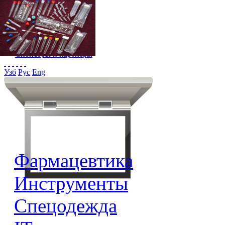
Главная
Новости
Спонсоры и партнёры
Узб
Рус
Eng
Фармацевтика
Инструменты
Спецодежда