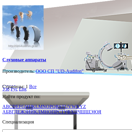
Слуховые аппараты
Производитель:
ООО СП "UD-Audifon"
Страницы:
1
Все
Узб
Рус
Eng
Найти продукт по:
A
B
C
D
E
F
G
H
I
J
K
L
M
N
O
P
Q
R
S
T
U
V
W
X
Y
Z
А
Б
В
Г
Д
Е
Ж
З
И
Й
К
Л
М
Н
О
П
Р
С
Т
У
Ф
Х
Ц
Ч
Ш
Щ
Э
Ю
Я
Специализация