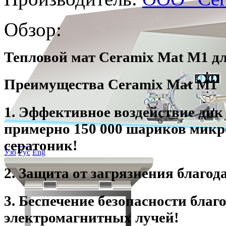
Обзор:
Тепловой мат Ceramix Mat M1 д
Преимущества Ceramix Mat M1
1. Эффективное воздействие ди
примерно 150 000 шариков микр
сератоник!
Узб
Рус
Eng
2. Защита от загрязнения благо
3. Беспечение безопасности бла
электромагнитных лучей!