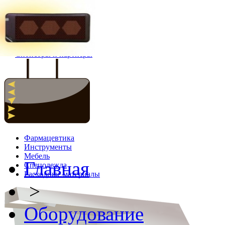
Главная
Новости
Спонсоры и партнёры
Фармацевтика
Инструменты
Мебель
Главная
Спецодежда
Расходные материалы
>
Оборудование